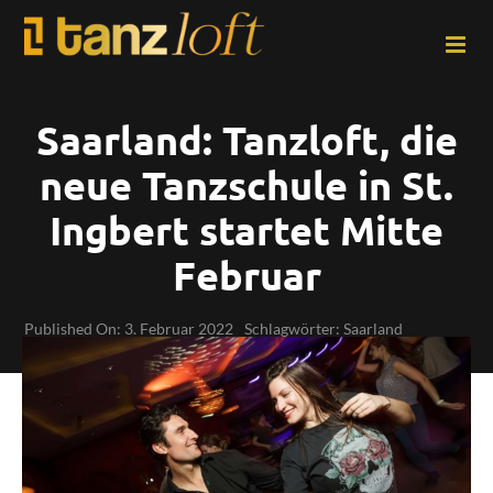
Zum
Inhalt
springen
Saarland: Tanzloft, die
neue Tanzschule in St.
Ingbert startet Mitte
Februar
Published On: 3. Februar 2022
Schlagwörter:
Saarland